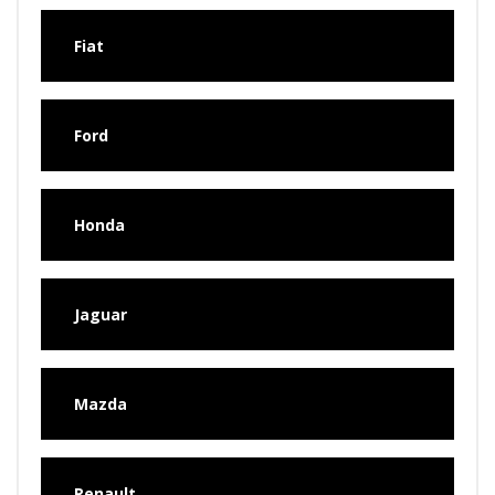
Fiat
Ford
Honda
Jaguar
Mazda
Renault