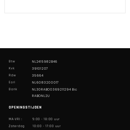
Btw
NL2415982B46
Kvk
39101207
Rdw
35664
Eori
NL6083200017
Bank
NL30RABO0369211294 Bic
RABONL2U
OPENINGSTIJDEN
MA-VRI :
9:00 - 18:00 uur
Zaterdag
10:00 - 17:00 uur